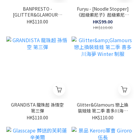
BANPRESTO -
Furyu - [Noodle Stopper]
[GLITTER&GLAMOURS]
《超級索尼子》超級索尼子
戀上換裝娃娃 第2季 喜多川
-黑色泳裝
HK$110.00
HK$99.00
海夢 賓尼兔版
HK$110.00
GRANDISTA 龍珠超 孫悟空
Glitter&Glamours 戀上換
第三彈
裝娃娃 第二季 喜多川海夢
Winter 制服
HK$110.00
HK$110.00