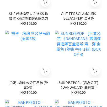
SHF 超級撒亞人之神 SS 孫
GLITTER&GLAMOURS
悟空 -超越極限的蒼藍之力
BLEACH死神 涅音夢
HK$199.00
HK$110.00
扭蛋 - 塊魂 軟公仔吊飾 (全
SUNRISEPOP - [盲盒公仔]
套5款)
《DANDADAN》高速婆婆
達摩盲盒擺設 第二彈 金屬
HK$100.00
HK$60.00
色 (隨機 共4+1款) (BOX OF
4)