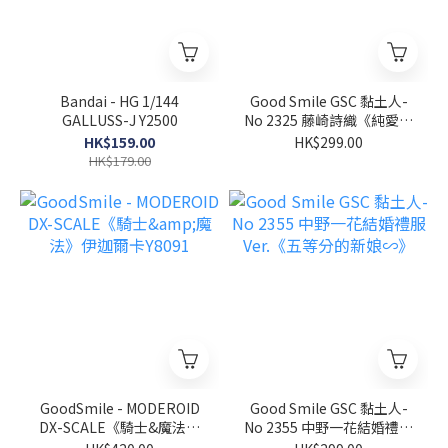
Bandai - HG 1/144
Good Smile GSC 黏土人-
GALLUSS-J Y2500
No 2325 藤崎詩織《純愛手
札》
HK$159.00
HK$299.00
HK$179.00
GoodSmile - MODEROID
Good Smile GSC 黏土人-
DX-SCALE《騎士&魔法》
No 2355 中野一花結婚禮服
伊迦爾卡Y8091
Ver.《五等分的新娘∽》