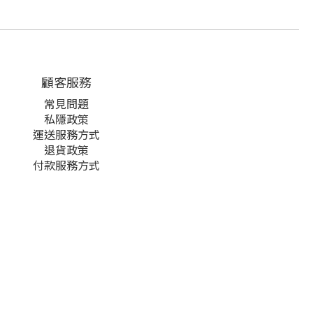
顧客服務
常見問題
私隱政策
運送服務方式
退貨政策
付款服務方式