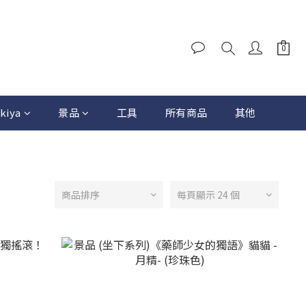
kiya
景品
工具
所有商品
其他
商品排序
每頁顯示 24 個