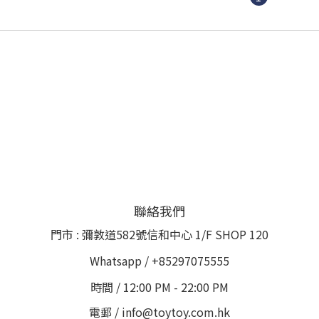
聯絡我們
門市 : 彌敦道582號信和中心 1/F SHOP 120
Whatsapp / +85297075555
時間 / 12:00 PM - 22:00 PM
電郵 / info@toytoy.com.hk