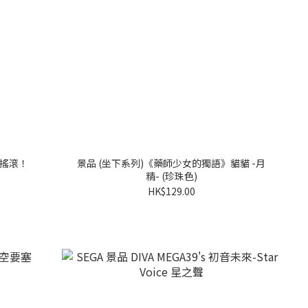
孤獨搖滾！
景品 (坐下系列)《藥師少女的獨語》貓貓 -月
精- (珍珠色)
HK$129.00