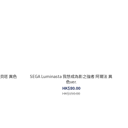
 貝塔 異色
SEGA Luminasta 我想成為影之強者 阿爾法 異
色ver.
HK$80.00
HK$150.00