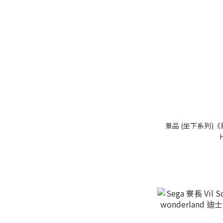
景品 (坐下系列)