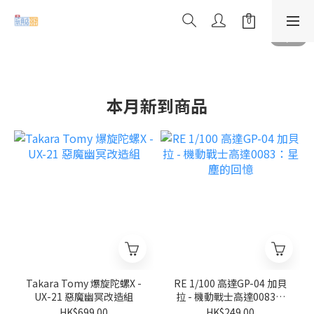
本月新到商品
Takara Tomy 爆旋陀螺X -
RE 1/100 高達GP-04 加貝
UX-21 惡魔幽冥改造組
拉 - 機動戰士高達0083：
星塵的回憶
HK$699.00
HK$249.00