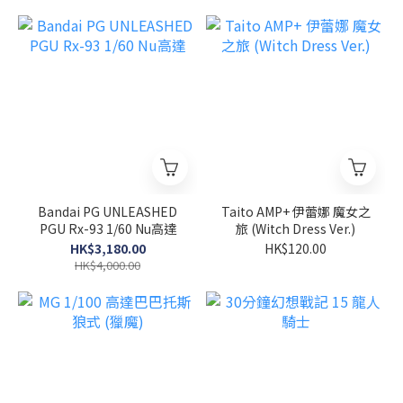
Bandai PG UNLEASHED
Taito AMP+ 伊蕾娜 魔女之
PGU Rx-93 1/60 Nu高達
旅 (Witch Dress Ver.)
HK$3,180.00
HK$120.00
HK$4,000.00