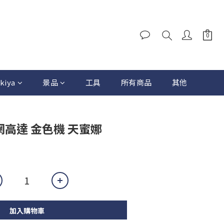
kiya
景品
工具
所有商品
其他
 迷惘高達 金色機 天蜜娜
加入購物車