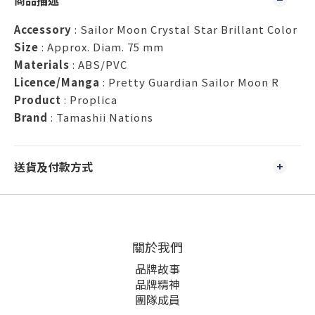
商品描述
Accessory
: Sailor Moon Crystal Star Brillant Color
Size
: Approx. Diam. 75 mm
Materials
: ABS/PVC
Licence/Manga
: Pretty Guardian Sailor Moon R
Product
: Proplica
Brand
: Tamashii Nations
送貨及付款方式
關於我們
品牌故事
品牌精神
團隊成員