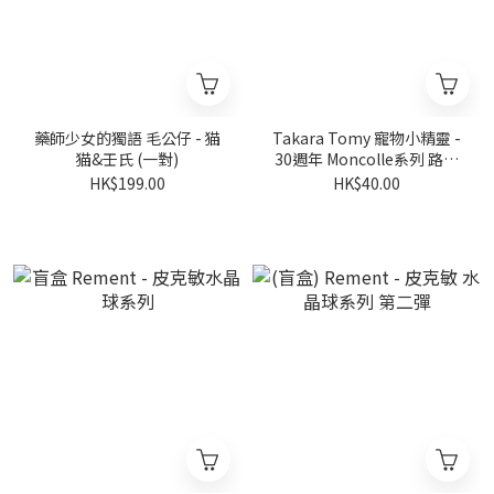
藥師少女的獨語 毛公仔 - 猫
Takara Tomy 寵物小精靈 -
猫&壬氏 (一對)
30週年 Moncolle系列 路上
的比卡超
HK$199.00
HK$40.00