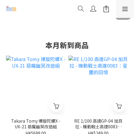
本月新到商品
Takara Tomy 爆旋陀螺X -
RE 1/100 高達GP-04 加貝
UX-21 惡魔幽冥改造組
拉 - 機動戰士高達0083：
星塵的回憶
HK$699.00
HK$249.00