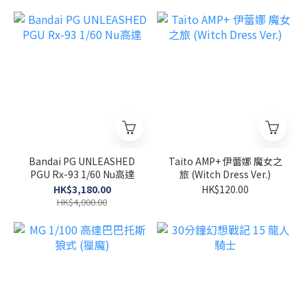
Bandai PG UNLEASHED
Taito AMP+ 伊蕾娜 魔女之
PGU Rx-93 1/60 Nu高達
旅 (Witch Dress Ver.)
HK$3,180.00
HK$120.00
HK$4,000.00