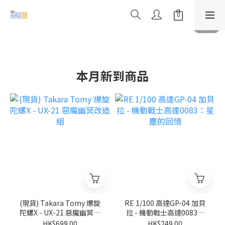
本月新到商品
(現貨) Takara Tomy 爆旋
RE 1/100 高達GP-04 加貝
陀螺X - UX-21 惡魔幽冥改
拉 - 機動戰士高達0083：
造組
星塵的回憶
HK$699.00
HK$249.00