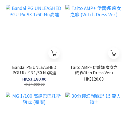
Bandai PG UNLEASHED
Taito AMP+ 伊蕾娜 魔女之
PGU Rx-93 1/60 Nu高達
旅 (Witch Dress Ver.)
HK$3,180.00
HK$120.00
HK$4,000.00