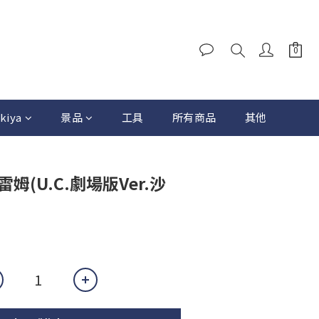
kiya
景品
工具
所有商品
其他
 雷姆(U.C.劇場版Ver.沙