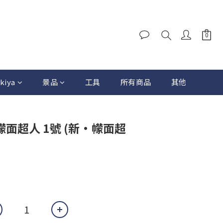
kiya
景品
工具
所有商品
其他
 幪面超人 1號 (新·幪面超