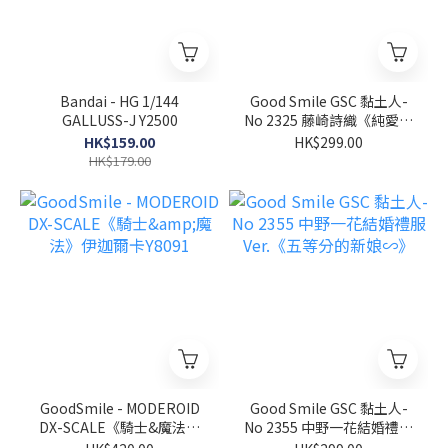
Bandai - HG 1/144
Good Smile GSC 黏土人-
GALLUSS-J Y2500
No 2325 藤崎詩織《純愛手
札》
HK$159.00
HK$299.00
HK$179.00
GoodSmile - MODEROID
Good Smile GSC 黏土人-
DX-SCALE《騎士&魔法》
No 2355 中野一花結婚禮服
伊迦爾卡Y8091
Ver.《五等分的新娘∽》