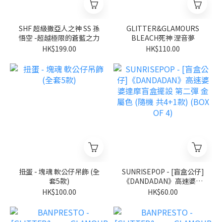
SHF 超級撒亞人之神 SS 孫
GLITTER&GLAMOURS
悟空 -超越極限的蒼藍之力
BLEACH死神 涅音夢
HK$199.00
HK$110.00
扭蛋 - 塊魂 軟公仔吊飾 (全
SUNRISEPOP - [盲盒公仔]
套5款)
《DANDADAN》高速婆婆
達摩盲盒擺設 第二彈 金屬
HK$100.00
HK$60.00
色 (隨機 共4+1款) (BOX OF
4)