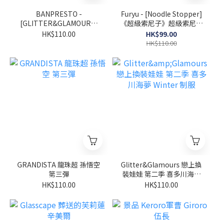
BANPRESTO -
Furyu - [Noodle Stopper]
[GLITTER&GLAMOURS]
《超級索尼子》超級索尼子
戀上換裝娃娃 第2季 喜多川
-黑色泳裝
HK$110.00
HK$99.00
海夢 賓尼兔版
HK$110.00
GRANDISTA 龍珠超 孫悟空
Glitter&Glamours 戀上換
第三彈
裝娃娃 第二季 喜多川海夢
Winter 制服
HK$110.00
HK$110.00