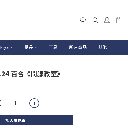
kiya
景品
工具
所有商品
其他
 2124 百合《間諜教室》
加入購物車