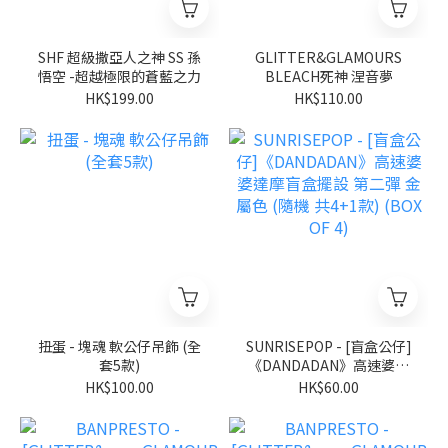
SHF 超級撒亞人之神 SS 孫
GLITTER&GLAMOURS
悟空 -超越極限的蒼藍之力
BLEACH死神 涅音夢
HK$199.00
HK$110.00
扭蛋 - 塊魂 軟公仔吊飾 (全
SUNRISEPOP - [盲盒公仔]
套5款)
《DANDADAN》高速婆婆
達摩盲盒擺設 第二彈 金屬
HK$100.00
HK$60.00
色 (隨機 共4+1款) (BOX OF
4)