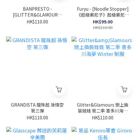
BANPRESTO -
Furyu - [Noodle Stopper]
[GLITTER&GLAMOURS]
《超級索尼子》超級索尼子
戀上換裝娃娃 第2季 喜多川
-黑色泳裝
HK$110.00
HK$99.00
海夢 賓尼兔版
HK$110.00
GRANDISTA 龍珠超 孫悟空
Glitter&Glamours 戀上換
第三彈
裝娃娃 第二季 喜多川海夢
Winter 制服
HK$110.00
HK$110.00