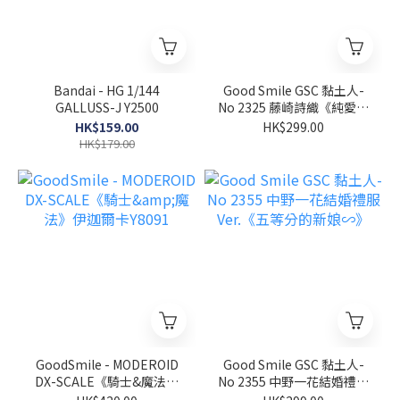
Bandai - HG 1/144
Good Smile GSC 黏土人-
GALLUSS-J Y2500
No 2325 藤崎詩織《純愛手
札》
HK$159.00
HK$299.00
HK$179.00
GoodSmile - MODEROID
Good Smile GSC 黏土人-
DX-SCALE《騎士&魔法》
No 2355 中野一花結婚禮服
伊迦爾卡Y8091
Ver.《五等分的新娘∽》