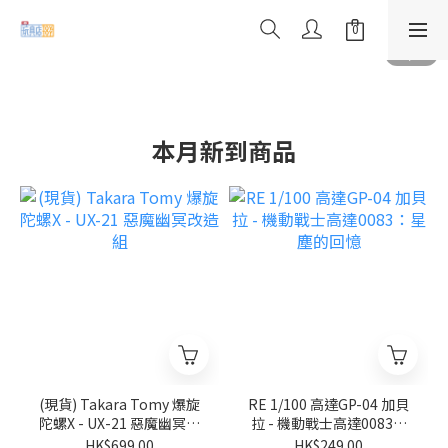
本月新到商品
(現貨) Takara Tomy 爆旋
RE 1/100 高達GP-04 加貝
陀螺X - UX-21 惡魔幽冥改
拉 - 機動戰士高達0083：
造組
星塵的回憶
HK$699.00
HK$249.00