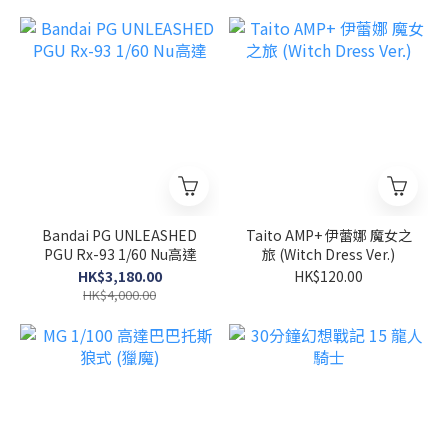
Bandai PG UNLEASHED
Taito AMP+ 伊蕾娜 魔女之
PGU Rx-93 1/60 Nu高達
旅 (Witch Dress Ver.)
HK$3,180.00
HK$120.00
HK$4,000.00