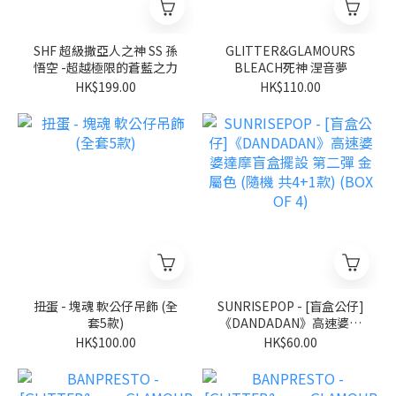
SHF 超級撒亞人之神 SS 孫
GLITTER&GLAMOURS
悟空 -超越極限的蒼藍之力
BLEACH死神 涅音夢
HK$199.00
HK$110.00
扭蛋 - 塊魂 軟公仔吊飾 (全
SUNRISEPOP - [盲盒公仔]
套5款)
《DANDADAN》高速婆婆
達摩盲盒擺設 第二彈 金屬
HK$100.00
HK$60.00
色 (隨機 共4+1款) (BOX OF
4)