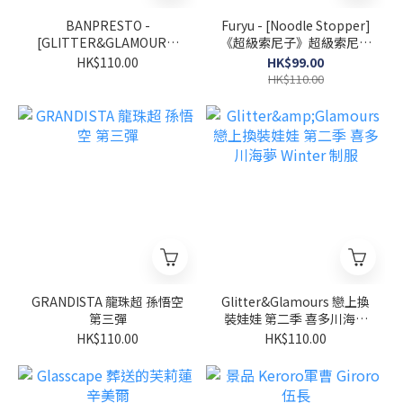
BANPRESTO -
Furyu - [Noodle Stopper]
[GLITTER&GLAMOURS]
《超級索尼子》超級索尼子
戀上換裝娃娃 第2季 喜多川
-黑色泳裝
HK$110.00
HK$99.00
海夢 賓尼兔版
HK$110.00
GRANDISTA 龍珠超 孫悟空
Glitter&Glamours 戀上換
第三彈
裝娃娃 第二季 喜多川海夢
Winter 制服
HK$110.00
HK$110.00