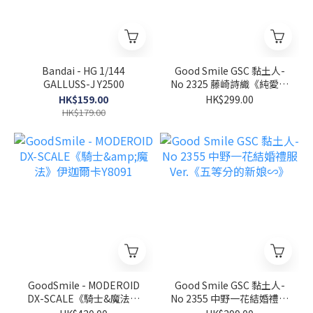
Bandai - HG 1/144
Good Smile GSC 黏土人-
GALLUSS-J Y2500
No 2325 藤崎詩織《純愛手
札》
HK$159.00
HK$299.00
HK$179.00
GoodSmile - MODEROID
Good Smile GSC 黏土人-
DX-SCALE《騎士&魔法》
No 2355 中野一花結婚禮服
伊迦爾卡Y8091
Ver.《五等分的新娘∽》