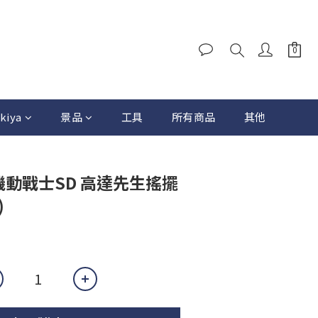
kiya
景品
工具
所有商品
其他
蛋機動戰士SD 高達先生搖擺
)