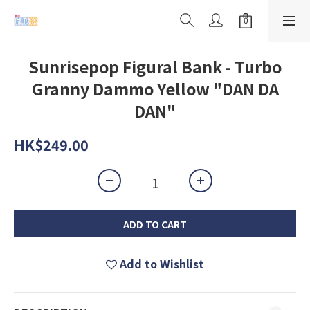
Sunrisepop Figural Bank - Turbo
Granny Dammo Yellow "DAN DA
DAN"
HK$249.00
ADD TO CART
Add to Wishlist