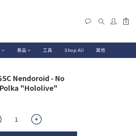
a
景品
工具
Shop All
其他
GSC Nendoroid - No
Polka "Hololive"