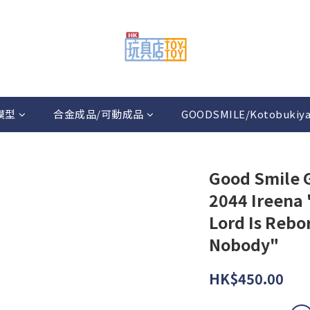
模型
合金成品/可動成品
GOODSMILE/Kotobukiy
Good Smile 
2044 Ireena
Lord Is Rebor
Nobody"
HK$450.00