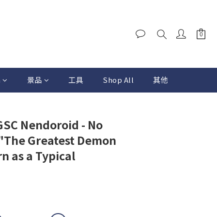
a
景品
工具
Shop All
其他
GSC Nendoroid - No
 "The Greatest Demon
n as a Typical