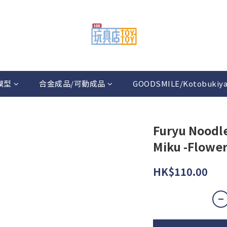
模型
合金成品/可動成品
GOODSMILE/Kotobukiy
Furyu Noodle
Miku -Flower
HK$110.00