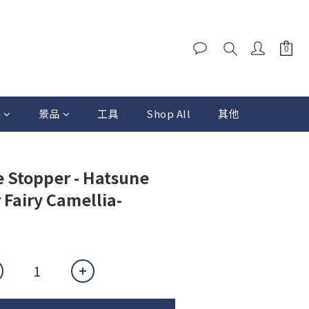
a
景品
工具
Shop All
其他
 Stopper - Hatsune
 Fairy Camellia-