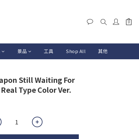
a
景品
工具
Shop All
其他
pon Still Waiting For
eal Type Color Ver.