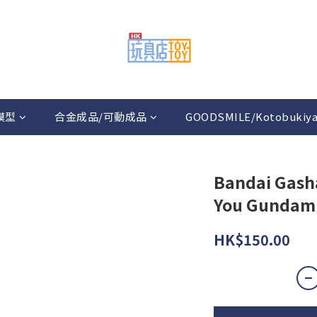
模型
合金成品/可動成品
GOODSMILE/Kotobukiy
Bandai Gasha
You Gundam R
HK$150.00