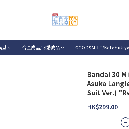
模型
合金成品/可動成品
GOODSMILE/Kotobukiy
Bandai 30 Mi
Asuka Langle
Suit Ver.) "
HK$299.00