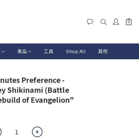
a
景品
工具
Shop All
其他
nutes Preference -
y Shikinami (Battle
Rebuild of Evangelion"